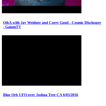
Q&A with Jay Weidner and Corey Good - Cosmic Disclosure
- GaiamTV
Blue Orb UFO over Joshua Tree CA 6/03/2016