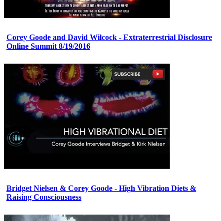
Corey Goode and David Wilcock - Extraterrestrial Disclosure
Online Summit 8/19/2016
Bridget Nielsen & Corey Goode - High Vibration Diets &
Raising Consciousness