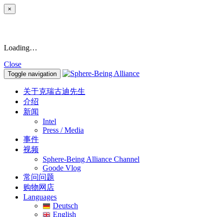
×
Loading…
Close
Toggle navigation
关于克瑞古迪先生
介绍
新闻
Intel
Press / Media
事件
视频
Sphere-Being Alliance Channel
Goode Vlog
常问问题
购物网店
Languages
Deutsch
English