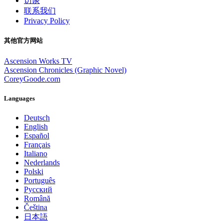
访谈
联系我们
Privacy Policy
其他官方网站
Ascension Works TV
Ascension Chronicles (Graphic Novel)
CoreyGoode.com
Languages
Deutsch
English
Español
Français
Italiano
Nederlands
Polski
Português
Pусский
Română
Čeština
日本語