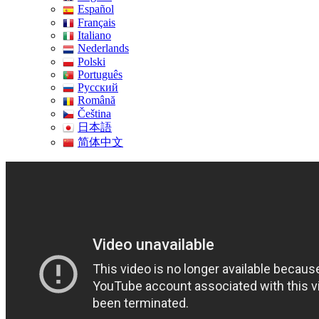
Español
Français
Italiano
Nederlands
Polski
Português
Pусский
Română
Čeština
日本語
简体中文