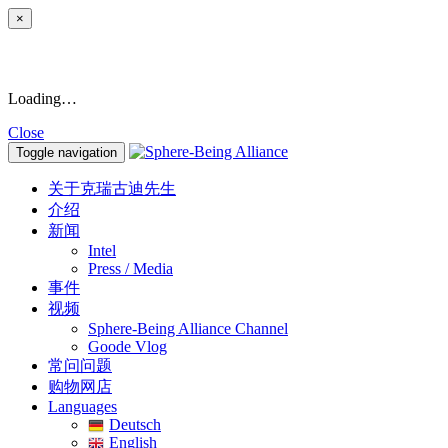
×
Loading…
Close
Toggle navigation
关于克瑞古迪先生
介绍
新闻
Intel
Press / Media
事件
视频
Sphere-Being Alliance Channel
Goode Vlog
常问问题
购物网店
Languages
Deutsch
English