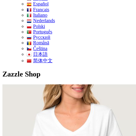
Español
Français
Italiano
Nederlands
Polski
Português
Pусский
Română
Čeština
日本語
简体中文
Zazzle Shop