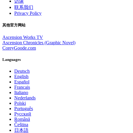
访谈
联系我们
Privacy Policy
其他官方网站
Ascension Works TV
Ascension Chronicles (Graphic Novel)
CoreyGoode.com
Languages
Deutsch
English
Español
Français
Italiano
Nederlands
Polski
Português
Pусский
Română
Čeština
日本語