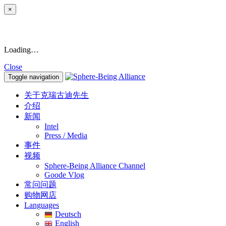
×
Loading…
Close
Toggle navigation
关于克瑞古迪先生
介绍
新闻
Intel
Press / Media
事件
视频
Sphere-Being Alliance Channel
Goode Vlog
常问问题
购物网店
Languages
Deutsch
English