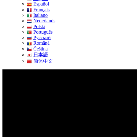
Español
Français
Italiano
Nederlands
Polski
Português
Pусский
Română
Čeština
日本語
简体中文