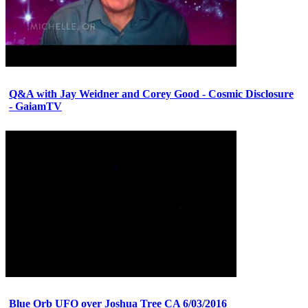
Q&A with Jay Weidner and Corey Good - Cosmic Disclosure
- GaiamTV
Blue Orb UFO over Joshua Tree CA 6/03/2016