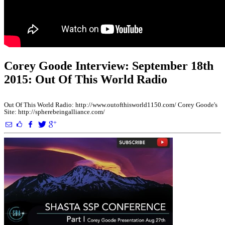
Corey Goode Interview: September 18th
2015: Out Of This World Radio
Out Of This World Radio: http://www.outofthisworld1150.com/ Corey Goode's
Site: http://spherebeingalliance.com/