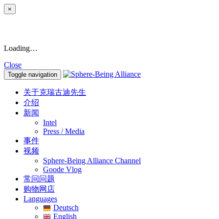
×
Loading…
Close
Toggle navigation
关于克瑞古迪先生
介绍
新闻
Intel
Press / Media
事件
视频
Sphere-Being Alliance Channel
Goode Vlog
常问问题
购物网店
Languages
Deutsch
English