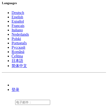
Languages
Deutsch
English
Español
Français
Italiano
Nederlands
Polski
Português
Pусский
Română
Čeština
日本語
简体中文
登录