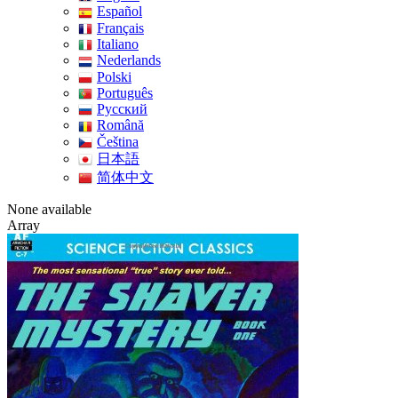
Español
Français
Italiano
Nederlands
Polski
Português
Pусский
Română
Čeština
日本語
简体中文
None available
Array