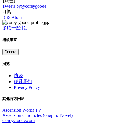
Twitter
Tweets by@coreygoode
订阅
RSS
Atom
多读一些书。
捐款事宜
Donate
浏览
访谈
联系我们
Privacy Policy
其他官方网站
Ascension Works TV
Ascension Chronicles (Graphic Novel)
CoreyGoode.com