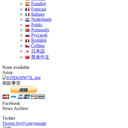
Español
Français
Italiano
Nederlands
Polski
Português
Pусский
Română
Čeština
日本語
简体中文
None available
Array
捐款事宜
Facebook
News Archive
Twitter
Tweets by@coreygoode