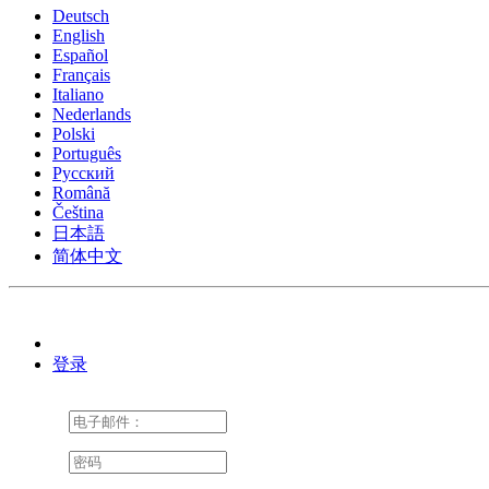
Deutsch
English
Español
Français
Italiano
Nederlands
Polski
Português
Pусский
Română
Čeština
日本語
简体中文
登录