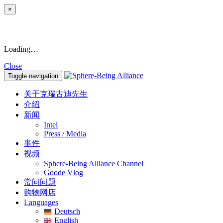
×
Loading…
Close
Toggle navigation
关于克瑞古迪先生
介绍
新闻
Intel
Press / Media
事件
视频
Sphere-Being Alliance Channel
Goode Vlog
常问问题
购物网店
Languages
Deutsch
English