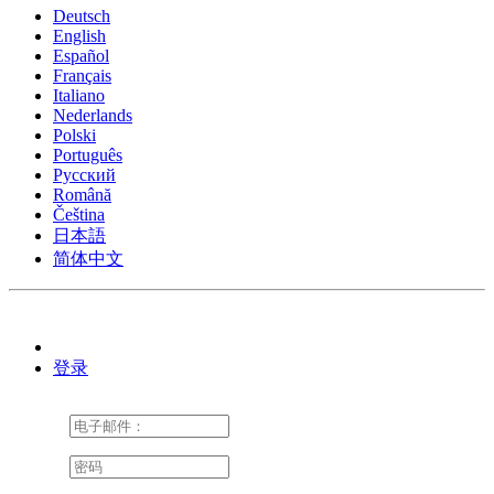
Deutsch
English
Español
Français
Italiano
Nederlands
Polski
Português
Pусский
Română
Čeština
日本語
简体中文
登录