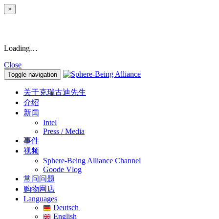
×
Loading…
Close
Toggle navigation
关于克瑞古迪先生
介绍
新闻
Intel
Press / Media
事件
视频
Sphere-Being Alliance Channel
Goode Vlog
常问问题
购物网店
Languages
Deutsch
English