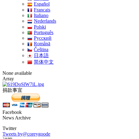
Español
Français
Italiano
Nederlands
Polski
Português
Pусский
Română
Čeština
日本語
简体中文
None available
Array
捐款事宜
Facebook
News Archive
Twitter
Tweets by@coreygoode