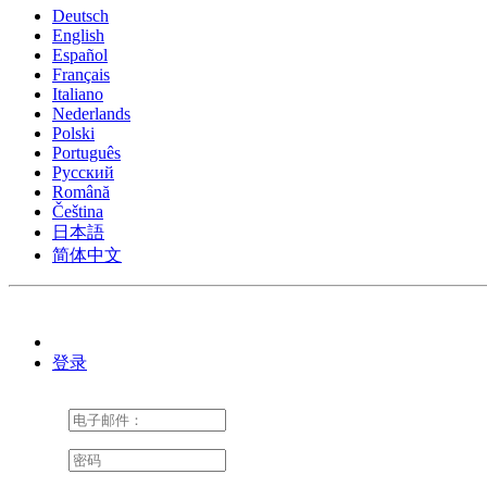
Deutsch
English
Español
Français
Italiano
Nederlands
Polski
Português
Pусский
Română
Čeština
日本語
简体中文
登录