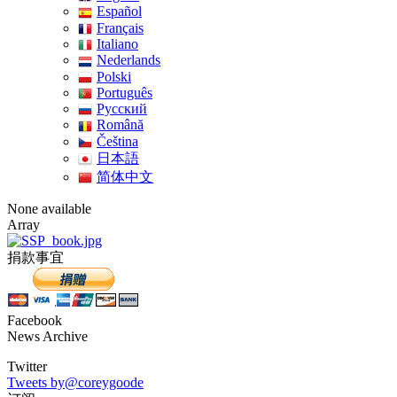
Español
Français
Italiano
Nederlands
Polski
Português
Pусский
Română
Čeština
日本語
简体中文
None available
Array
捐款事宜
Facebook
News Archive
Twitter
Tweets by@coreygoode