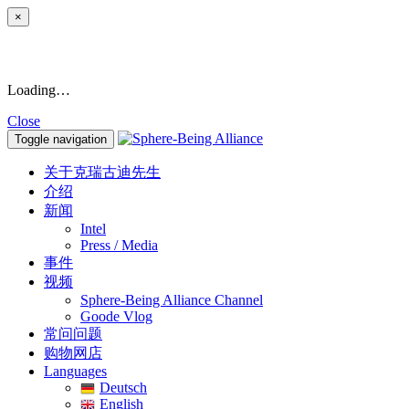
×
Loading…
Close
Toggle navigation
关于克瑞古迪先生
介绍
新闻
Intel
Press / Media
事件
视频
Sphere-Being Alliance Channel
Goode Vlog
常问问题
购物网店
Languages
Deutsch
English