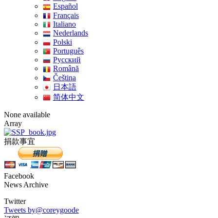
Español
Français
Italiano
Nederlands
Polski
Português
Pусский
Română
Čeština
日本語
简体中文
None available
Array
捐款事宜
Facebook
News Archive
Twitter
Tweets by@coreygoode