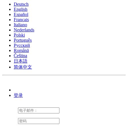
Deutsch
English
Español
Français
Italiano
Nederlands
Polski
Português
Pусский
Română
Čeština
日本語
简体中文
登录