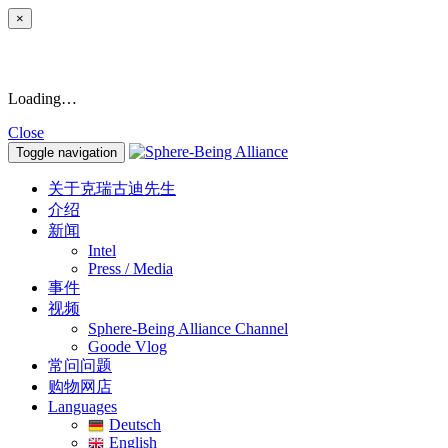
×
Loading…
Close
Toggle navigation
关于克瑞古迪先生
介绍
新闻
Intel
Press / Media
事件
视频
Sphere-Being Alliance Channel
Goode Vlog
常问问题
购物网店
Languages
Deutsch
English