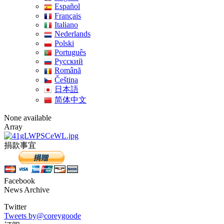
Español
Français
Italiano
Nederlands
Polski
Português
Pусский
Română
Čeština
日本語
简体中文
None available
Array
捐款事宜
Facebook
News Archive
Twitter
Tweets by@coreygoode