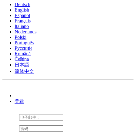
Deutsch
English
Español
Français
Italiano
Nederlands
Polski
Português
Pусский
Română
Čeština
日本語
简体中文
登录