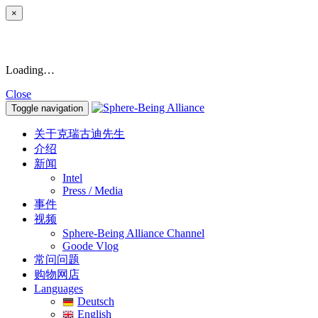
×
Loading…
Close
Toggle navigation
关于克瑞古迪先生
介绍
新闻
Intel
Press / Media
事件
视频
Sphere-Being Alliance Channel
Goode Vlog
常问问题
购物网店
Languages
Deutsch
English