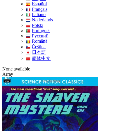
Español
Français
Italiano
Nederlands
Polski
Português
Pусский
Română
Čeština
日本語
简体中文
None available
Array