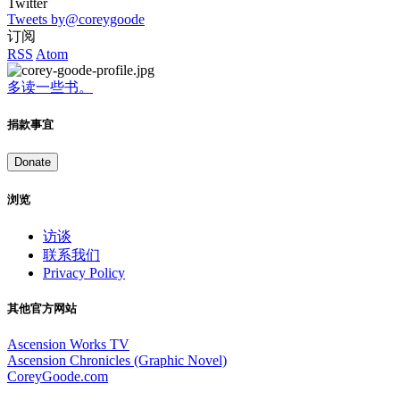
Twitter
Tweets by@coreygoode
订阅
RSS
Atom
多读一些书。
捐款事宜
Donate
浏览
访谈
联系我们
Privacy Policy
其他官方网站
Ascension Works TV
Ascension Chronicles (Graphic Novel)
CoreyGoode.com