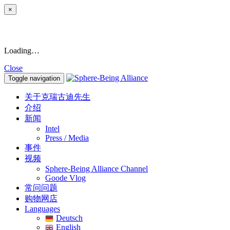
×
Loading…
Close
Toggle navigation
关于克瑞古迪先生
介绍
新闻
Intel
Press / Media
事件
视频
Sphere-Being Alliance Channel
Goode Vlog
常问问题
购物网店
Languages
Deutsch
English