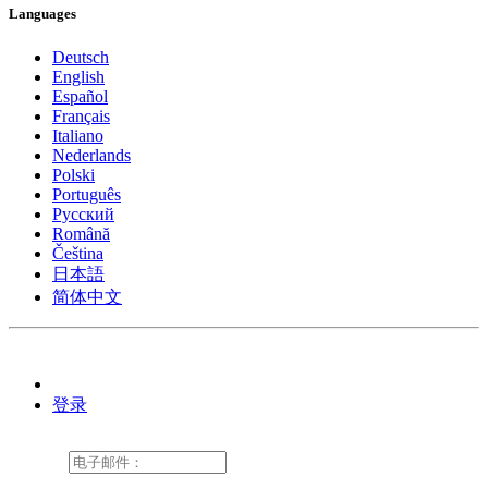
Languages
Deutsch
English
Español
Français
Italiano
Nederlands
Polski
Português
Pусский
Română
Čeština
日本語
简体中文
登录