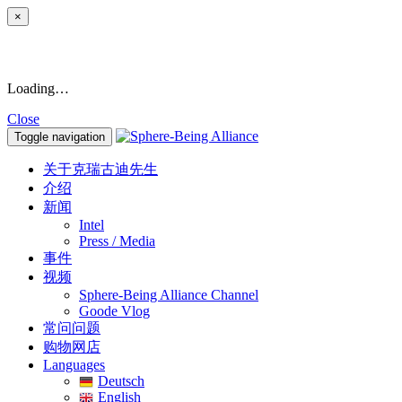
×
Loading…
Close
Toggle navigation
关于克瑞古迪先生
介绍
新闻
Intel
Press / Media
事件
视频
Sphere-Being Alliance Channel
Goode Vlog
常问问题
购物网店
Languages
Deutsch
English