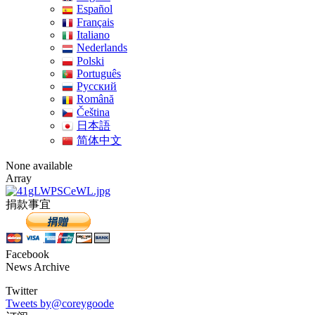
Español
Français
Italiano
Nederlands
Polski
Português
Pусский
Română
Čeština
日本語
简体中文
None available
Array
捐款事宜
Facebook
News Archive
Twitter
Tweets by@coreygoode