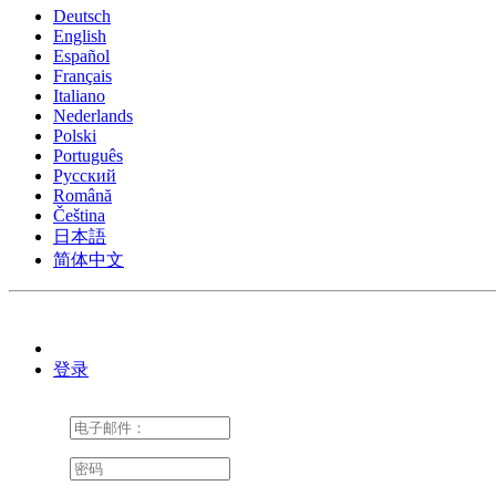
Deutsch
English
Español
Français
Italiano
Nederlands
Polski
Português
Pусский
Română
Čeština
日本語
简体中文
登录