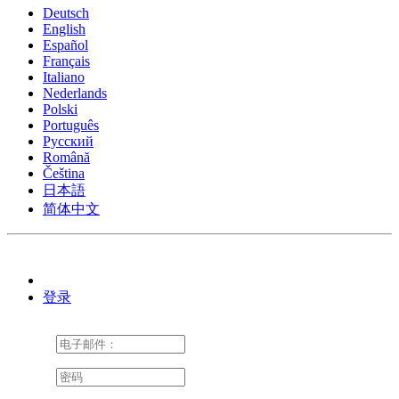
Deutsch
English
Español
Français
Italiano
Nederlands
Polski
Português
Pусский
Română
Čeština
日本語
简体中文
登录