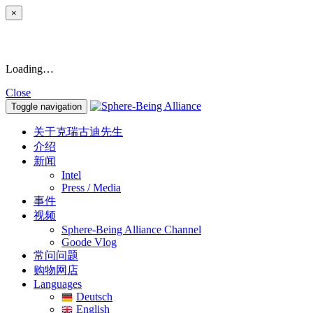
×
Loading…
Close
Toggle navigation
关于克瑞古迪先生
介绍
新闻
Intel
Press / Media
事件
视频
Sphere-Being Alliance Channel
Goode Vlog
常问问题
购物网店
Languages
Deutsch
English