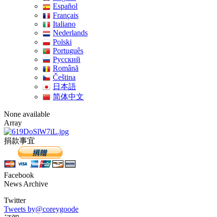
Español
Français
Italiano
Nederlands
Polski
Português
Pусский
Română
Čeština
日本語
简体中文
None available
Array
捐款事宜
Facebook
News Archive
Twitter
Tweets by@coreygoode