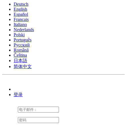
Deutsch
English
Español
Français
Italiano
Nederlands
Polski
Português
Pусский
Română
Čeština
日本語
简体中文
登录