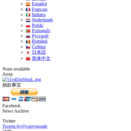
Español
Français
Italiano
Nederlands
Polski
Português
Pусский
Română
Čeština
日本語
简体中文
None available
Array
捐款事宜
Facebook
News Archive
Twitter
Tweets by@coreygoode