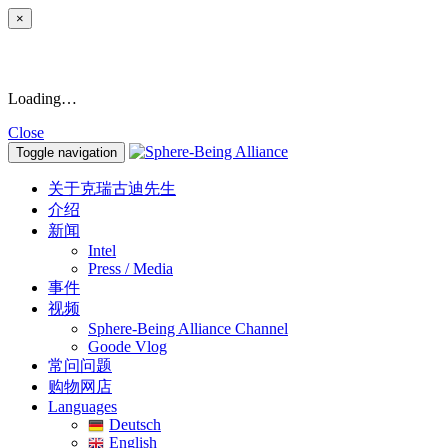
×
Loading…
Close
Toggle navigation
关于克瑞古迪先生
介绍
新闻
Intel
Press / Media
事件
视频
Sphere-Being Alliance Channel
Goode Vlog
常问问题
购物网店
Languages
Deutsch
English