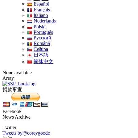
Español
Français
Italiano
Nederlands
Polski
Português
Pусский
Română
Čeština
日本語
简体中文
None available
Array
捐款事宜
Facebook
News Archive
Twitter
Tweets by@coreygoode