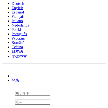
Deutsch
English
Español
Français
Italiano
Nederlands
Polski
Português
Pусский
Română
Čeština
日本語
简体中文
登录