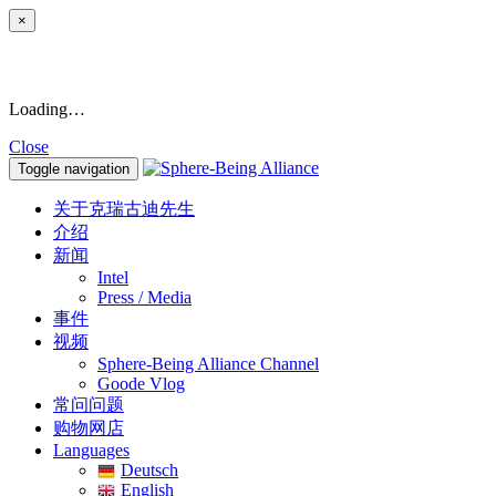
×
Loading…
Close
Toggle navigation
关于克瑞古迪先生
介绍
新闻
Intel
Press / Media
事件
视频
Sphere-Being Alliance Channel
Goode Vlog
常问问题
购物网店
Languages
Deutsch
English