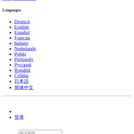
Languages
Deutsch
English
Español
Français
Italiano
Nederlands
Polski
Português
Pусский
Română
Čeština
日本語
简体中文
登录