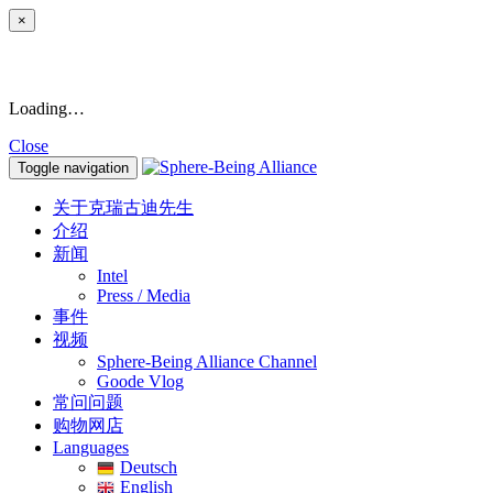
×
Loading…
Close
Toggle navigation
关于克瑞古迪先生
介绍
新闻
Intel
Press / Media
事件
视频
Sphere-Being Alliance Channel
Goode Vlog
常问问题
购物网店
Languages
Deutsch
English