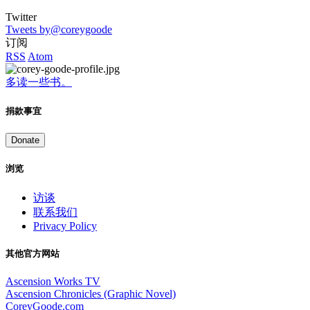
Twitter
Tweets by@coreygoode
订阅
RSS
Atom
多读一些书。
捐款事宜
Donate
浏览
访谈
联系我们
Privacy Policy
其他官方网站
Ascension Works TV
Ascension Chronicles (Graphic Novel)
CoreyGoode.com