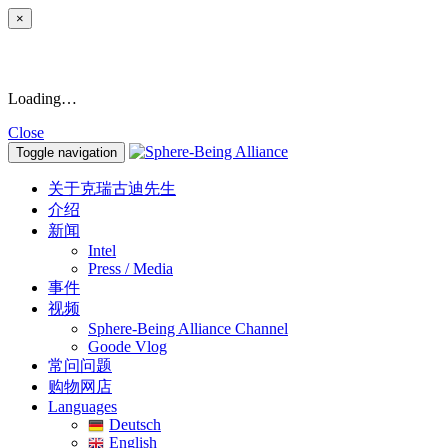
×
Loading…
Close
Toggle navigation
关于克瑞古迪先生
介绍
新闻
Intel
Press / Media
事件
视频
Sphere-Being Alliance Channel
Goode Vlog
常问问题
购物网店
Languages
Deutsch
English