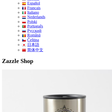
Español
Français
Italiano
Nederlands
Polski
Português
Pусский
Română
Čeština
日本語
简体中文
Zazzle Shop