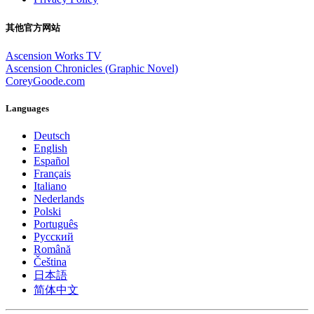
其他官方网站
Ascension Works TV
Ascension Chronicles (Graphic Novel)
CoreyGoode.com
Languages
Deutsch
English
Español
Français
Italiano
Nederlands
Polski
Português
Pусский
Română
Čeština
日本語
简体中文