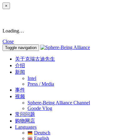
×
Loading…
Close
Toggle navigation
关于克瑞古迪先生
介绍
新闻
Intel
Press / Media
事件
视频
Sphere-Being Alliance Channel
Goode Vlog
常问问题
购物网店
Languages
Deutsch
English