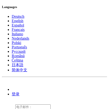
Languages
Deutsch
English
Español
Français
Italiano
Nederlands
Polski
Português
Pусский
Română
Čeština
日本語
简体中文
登录