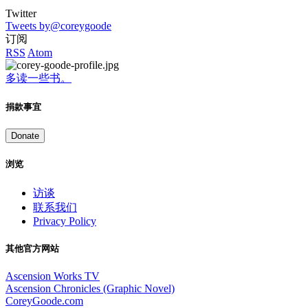
Twitter
Tweets by@coreygoode
订阅
RSS
Atom
多读一些书。
捐款事宜
Donate
浏览
访谈
联系我们
Privacy Policy
其他官方网站
Ascension Works TV
Ascension Chronicles (Graphic Novel)
CoreyGoode.com