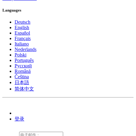
Languages
Deutsch
English
Español
Français
Italiano
Nederlands
Polski
Português
Pусский
Română
Čeština
日本語
简体中文
登录