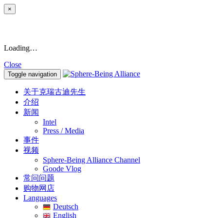
×
Loading…
Close
Toggle navigation
关于克瑞古迪先生
介绍
新闻
Intel
Press / Media
事件
视频
Sphere-Being Alliance Channel
Goode Vlog
常问问题
购物网店
Languages
Deutsch
English