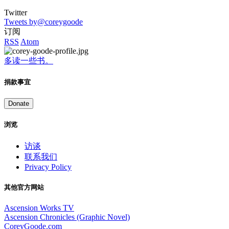
Twitter
Tweets by@coreygoode
订阅
RSS
Atom
多读一些书。
捐款事宜
Donate
浏览
访谈
联系我们
Privacy Policy
其他官方网站
Ascension Works TV
Ascension Chronicles (Graphic Novel)
CoreyGoode.com