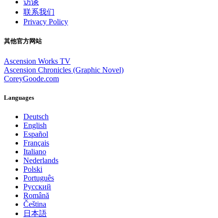
访谈
联系我们
Privacy Policy
其他官方网站
Ascension Works TV
Ascension Chronicles (Graphic Novel)
CoreyGoode.com
Languages
Deutsch
English
Español
Français
Italiano
Nederlands
Polski
Português
Pусский
Română
Čeština
日本語