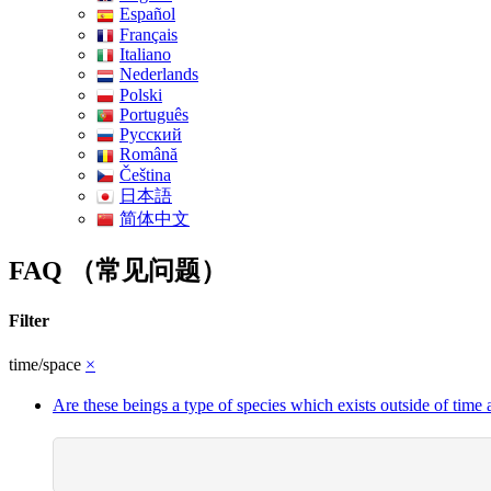
Español
Français
Italiano
Nederlands
Polski
Português
Pусский
Română
Čeština
日本語
简体中文
FAQ （常见问题）
Filter
time/space
×
Are these beings a type of species which exists outside of time