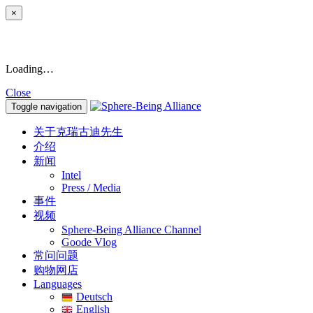
×
Loading…
Close
Toggle navigation
关于克瑞古迪先生
介绍
新闻
Intel
Press / Media
事件
视频
Sphere-Being Alliance Channel
Goode Vlog
常问问题
购物网店
Languages
Deutsch
English