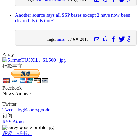
Tags:
hollowearth
mars
25 5月 2015
Another source says all SSP bases except 2 have now been
cleared. Is this true?
Tags:
mars
07 6月 2015
Array
捐款事宜
Facebook
News Archive
Twitter
Tweets by@coreygoode
订阅
RSS
Atom
多读一些书。