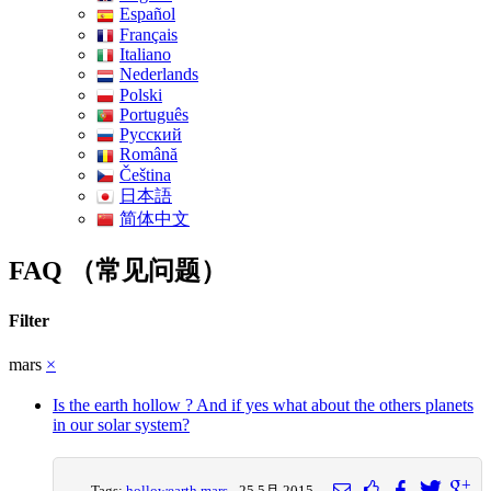
Español
Français
Italiano
Nederlands
Polski
Português
Pусский
Română
Čeština
日本語
简体中文
FAQ （常见问题）
Filter
mars
×
Is the earth hollow ? And if yes what about the others planets
in our solar system?