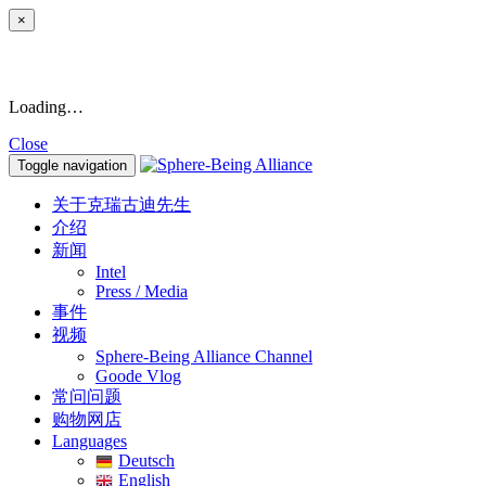
×
Loading…
Close
Toggle navigation
关于克瑞古迪先生
介绍
新闻
Intel
Press / Media
事件
视频
Sphere-Being Alliance Channel
Goode Vlog
常问问题
购物网店
Languages
Deutsch
English