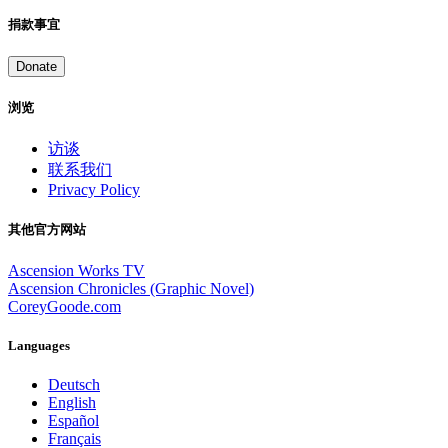
捐款事宜
Donate
浏览
访谈
联系我们
Privacy Policy
其他官方网站
Ascension Works TV
Ascension Chronicles (Graphic Novel)
CoreyGoode.com
Languages
Deutsch
English
Español
Français