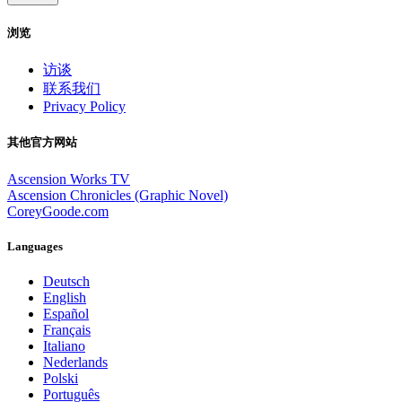
浏览
访谈
联系我们
Privacy Policy
其他官方网站
Ascension Works TV
Ascension Chronicles (Graphic Novel)
CoreyGoode.com
Languages
Deutsch
English
Español
Français
Italiano
Nederlands
Polski
Português