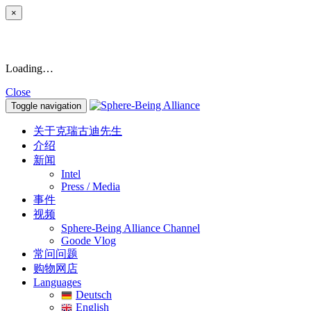
×
Loading…
Close
Toggle navigation
关于克瑞古迪先生
介绍
新闻
Intel
Press / Media
事件
视频
Sphere-Being Alliance Channel
Goode Vlog
常问问题
购物网店
Languages
Deutsch
English