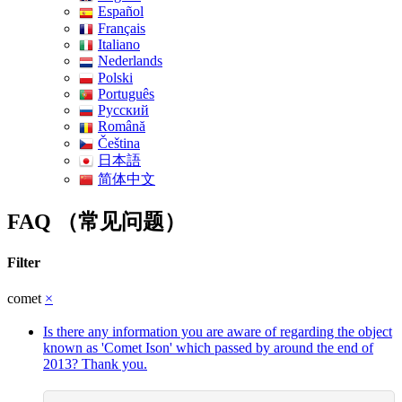
Español
Français
Italiano
Nederlands
Polski
Português
Pусский
Română
Čeština
日本語
简体中文
FAQ （常见问题）
Filter
comet
×
Is there any information you are aware of regarding the object
known as 'Comet Ison' which passed by around the end of
2013? Thank you.